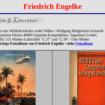
Friedrich Engelke
er des Weltluftverkehrs wider Willen / Wolfgang Meighörner-Scharndt
 unseren Füssen 40000 Zeppelin-Kriegsfahrten / Ingenieur Goebel
Nr. 151 Marine-Luftschiffe "L 57" und "L 59" / Otto Mielke
Kriegs-Fotoalbum von Friedrich Engelke / siehe
Fotoalbum