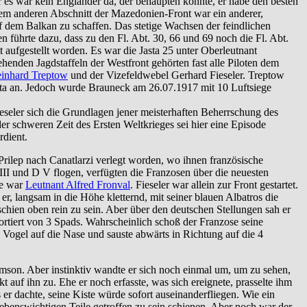
es war kein Engländer da, der behaupten konnte, er habe den besten
inem anderen Abschnitt der Mazedonien-Front war ein anderer,
auf dem Balkan zu schaffen. Das stetige Wachsen der feindlichen
ührte dazu, dass zu den Fl. Abt. 30, 66 und 69 noch die Fl. Abt.
t aufgestellt worden. Es war die Jasta 25 unter Oberleutnant
henden Jagdstaffeln der Westfront gehörten fast alle Piloten dem
Reinhard Treptow
und der Vizefeldwebel Gerhard Fieseler. Treptow
asta an. Jedoch wurde Brauneck am 26.07.1917 mit 10 Luftsiege
ieseler sich die Grundlagen jener meisterhaften Beherrschung des
er schweren Zeit des Ersten Weltkrieges sei hier eine Episode
rdient.
Prilep nach Canatlarzi verlegt worden, wo ihnen französische
III und D V flogen, verfügten die Franzosen über die neuesten
te war
Leutnant Alfred Fronval
. Fieseler war allein zur Front gestartet.
r, langsam in die Höhe kletternd, mit seiner blauen Albatros die
chien oben rein zu sein. Aber über den deutschen Stellungen sah er
ortiert von 3 Spads. Wahrscheinlich schoß der Franzose seine
en Vogel auf die Nase und sauste abwärts in Richtung auf die 4
mson. Aber instinktiv wandte er sich noch einmal um, um zu sehen,
t auf ihn zu. Ehe er noch erfasste, was sich ereignete, prasselte ihm
 dachte, seine Kiste würde sofort auseinanderfliegen. Wie ein
 lebenswichtigen Teile getroffen zu sein schienen. Aber noch war der