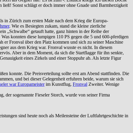
en ließ! Sonst schlägt er doch immer ohne Gnade und Barmherzigkeit
 als in Zürich zum ersten Male nach dem Krieg die Europa-
ehmer
. Wie es Besiegten zukam, stand die kleine zierliche
ein „Schwalbe“ getauft hatte, ganz hinten in der Reihe der
 Was konnten diese lumpigen 110 PS gegen die 5 und 600-pferdigen
ah er Fronval über den Platz kommen und sich zu seiner Maschine
Gegner aus dem Krieg war. Fronval wusste es nicht. In diesem
nervös. Aber in dem Moment, da sich die Startflagge für ihn senkte,
nauigkeit eines Zirkels und einer Stoppuhr ab. Als letzte Figur
ißen konnte. Die Preisverteilung sollte erst am Abend stattfinden. Die
mmen, und bei dieser Gelegenheit erfuhren beide, warum sie sich
seler war Europameister
im Kunstflug,
Fronval
Zweiter. Wenige
g, der sogenannte Fieseler Storch, wurde von seiner Firma
stungen sind heute noch als Meilensteine der Luftfahrtgeschichte in