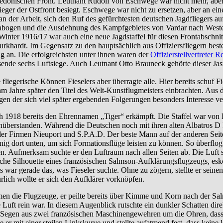
edonischen Front. Leutnant Rudolf von Eschwege war nicht mehr, aber 
ieger der Ostfront besiegt. Eschwege war nicht zu ersetzen, aber an e
 an der Arbeit, sich den Ruf des gefürchtesten deutschen Jagdfliegers 
abogen und die Ausdehnung des Kampfgebietes von Vardar nach Westen f
 Winter 1916/17 war auch eine neue Jagdstaffel für diesen Frontabschnit
urkhardt. Im Gegensatz zu den hauptsächlich aus Offiziersfliegern beste
ng an. Die erfolgreichsten unter ihnen waren der
Offizierstellvertreter 
sende sechs Luftsiege. Auch Leutnant Otto Brauneck gehörte dieser J
fliegerische Können Fieselers aber überragte alle. Hier bereits schuf F
hm Jahre später den Titel des Welt-Kunstflugmeisters einbrachten. Aus d
egen der sich viel später ergebenden Folgerungen besonders Interesse ve
ich 1918 bereits den Ehrennamen „Tiger“ erkämpft. Die Staffel war von 
nüberstanden. Während die Deutschen noch mit ihren alten Albatros D 
er Firmen Nieuport und S.P.A.D. Der beste Mann auf der anderen Sei
ig dort unten, um sich Formationsflüge leisten zu können. So überflog e
en. Aufmerksam suchte er den Luftraum nach allen Seiten ab. Die Luft s
ische Silhouette eines französischen Salmson-Aufklärungsflugzeugs, esk
Das war gerade das, was Fieseler suchte. Ohne zu zögern, stellte er sein
lich wollte er sich den Aufklärer vorknöpfen.
n die Flugzeuge, er peilte bereits über Kimme und Korn nach der Sal
 Luft rein war. In diesem Augenblick rutschte ein dunkler Schatten direk
Segen aus zwei französischen Maschinengewehren um die Ohren, dass er
e er mit einer steilen Linkskurve und stellte aufatmend fest, dass keine