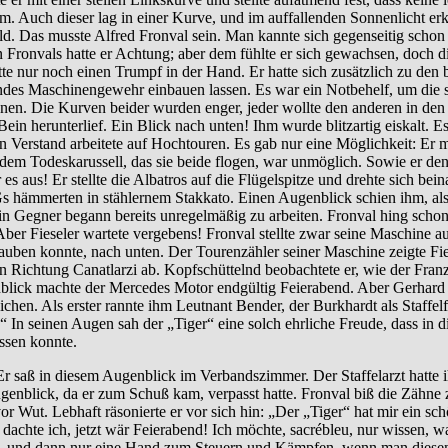
m. Auch dieser lag in einer Kurve, und im auffallenden Sonnenlicht er
d. Das musste Alfred Fronval sein. Man kannte sich gegenseitig schon 
ronvals hatte er Achtung; aber dem fühlte er sich gewachsen, doch di
tte nur noch einen Trumpf in der Hand. Er hatte sich zusätzlich zu den b
ndes Maschinengewehr einbauen lassen. Es war ein Notbehelf, um die 
nnen. Die Kurven beider wurden enger, jeder wollte den anderen in de
in herunterlief. Ein Blick nach unten! Ihm wurde blitzartig eiskalt. E
n Verstand arbeitete auf Hochtouren. Es gab nur eine Möglichkeit: Er 
dem Todeskarussell, das sie beide flogen, war unmöglich. Sowie er d
 es aus! Er stellte die Albatros auf die Flügelspitze und drehte sich b
s hämmerten in stählernem Stakkato. Einen Augenblick schien ihm, als s
in Gegner begann bereits unregelmäßig zu arbeiten. Fronval hing scho
Aber Fieseler wartete vergebens! Fronval stellte zwar seine Maschine auf
lauben konnte, nach unten. Der Tourenzähler seiner Maschine zeigte Fie
n Richtung Canatlarzi ab. Kopfschüttelnd beobachtete er, wie der Fra
lick machte der Mercedes Motor endgültig Feierabend. Aber Gerhard Fi
eichen. Als erster rannte ihm Leutnant Bender, der Burkhardt als Staffel
 In seinen Augen sah der „Tiger“ eine solch ehrliche Freude, dass in d
ssen konnte.
r saß in diesem Augenblick im Verbandszimmer. Der Staffelarzt hatte i
enblick, da er zum Schuß kam, verpasst hatte. Fronval biß die Zähne z
or Wut. Lebhaft räsonierte er vor sich hin: „Der „Tiger“ hat mir ein sc
achte ich, jetzt wär Feierabend! Ich möchte, sacrébleu, nur wissen, wa
, und dann nur eine Hand zum Steuern und Kämpfen, wenn man diesen K