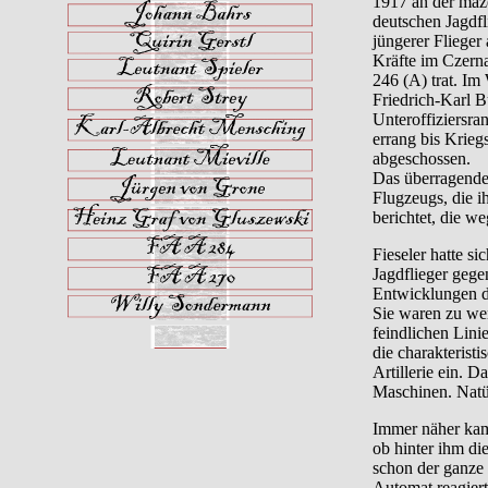
1917 an der maz
deutschen Jagdfl
jüngerer Flieger
Kräfte im Czern
246 (A) trat. Im
Friedrich-Karl B
Unteroffiziersra
errang bis Krieg
abgeschossen.
Das überragende 
Flugzeugs, die i
berichtet, die w
Fieseler hatte s
Jagdflieger gege
Entwicklungen d
Sie waren zu wen
feindlichen Lini
die charakterist
Artillerie ein. 
Maschinen. Natür
Immer näher kame
ob hinter ihm die
schon der ganze 
Automat reagiert