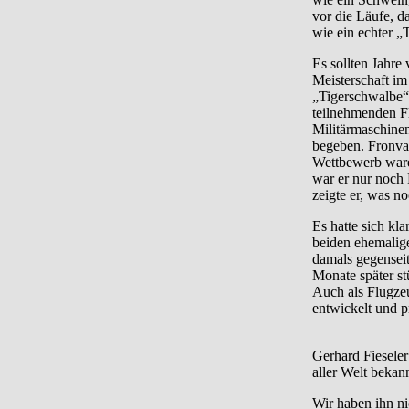
vor die Läufe, d
wie ein echter „
Es sollten Jahre
Meisterschaft i
„Tigerschwalbe“,
teilnehmenden F
Militärmaschine
begeben. Fronval
Wettbewerb waren
war er nur noch 
zeigte er, was n
Es hatte sich kl
beiden ehemalig
damals gegenseit
Monate später st
Auch als Flugzeu
entwickelt und p
Gerhard Fieseler
aller Welt bekann
Wir haben ihn ni