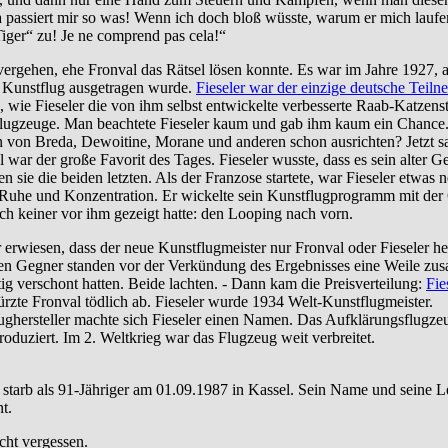
a passiert mir so was! Wenn ich doch bloß wüsste, warum er mich lauf
Tiger“ zu! Je ne comprend pas cela!“
 vergehen, ehe Fronval das Rätsel lösen konnte. Es war im Jahre 1927,
m Kunstflug ausgetragen wurde.
Fieseler war der einzige deutsche Teiln
 wie Fieseler die von ihm selbst entwickelte verbesserte Raab-Katzenst
lugzeuge. Man beachtete Fieseler kaum und gab ihm kaum ein Chance.
n von Breda, Dewoitine, Morane und anderen schon ausrichten? Jetzt s
 war der große Favorit des Tages. Fieseler wusste, dass es sein alter 
 sie die beiden letzten. Als der Franzose startete, war Fieseler etwas 
Ruhe und Konzentration. Er wickelte sein Kunstflugprogramm mit der Ge
och keiner vor ihm gezeigt hatte: den Looping nach vorn.
ar erwiesen, dass der neue Kunstflugmeister nur Fronval oder Fieseler he
en Gegner standen vor der Verkündung des Ergebnisses eine Weile zusa
ig verschont hatten. Beide lachten. - Dann kam die Preisverteilung:
Fie
ürzte Fronval tödlich ab. Fieseler wurde 1934 Welt-Kunstflugmeister.
ghersteller machte sich Fieseler einen Namen. Das Aufklärungsflugzeu
roduziert. Im 2. Weltkrieg war das Flugzeug weit verbreitet.
 starb als 91-Jähriger am 01.09.1987 in Kassel.
Sein Name und seine Lei
t.
cht vergessen.