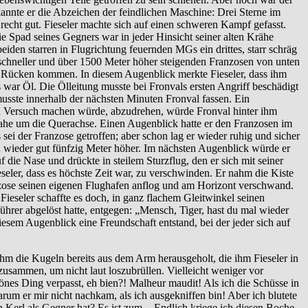
kannte er die Abzeichen der feindlichen Maschine: Drei Sterne im
recht gut. Fieseler machte sich auf einen schweren Kampf gefasst.
e Spad seines Gegners war in jeder Hinsicht seiner alten Krähe
eiden starren in Flugrichtung feuernden MGs ein drittes, starr schräg
schneller und über 1500 Meter höher steigenden Franzosen von unten
n Rücken kommen. In diesem Augenblick merkte Fieseler, dass ihm
s war Öl. Die Ölleitung musste bei Fronvals ersten Angriff beschädigt
musste innerhalb der nächsten Minuten Fronval fassen. Ein
en Versuch machen würde, abzudrehen, würde Fronval hinter ihm
einahe um die Querachse. Einen Augenblick hatte er den Franzosen im
ei der Franzose getroffen; aber schon lag er wieder ruhig und sicher
n wieder gut fünfzig Meter höher. Im nächsten Augenblick würde er
 die Nase und drückte in steilem Sturzflug, den er sich mit seiner
seler, dass es höchste Zeit war, zu verschwinden. Er nahm die Kiste
nzose seinen eigenen Flughafen anflog und am Horizont verschwand.
eseler schaffte es doch, in ganz flachem Gleitwinkel seinen
führer abgelöst hatte, entgegen: „Mensch, Tiger, hast du mal wieder
iesem Augenblick eine Freundschaft entstand, bei der jeder sich auf
hm die Kugeln bereits aus dem Arm herausgeholt, die ihm Fieseler in
usammen, um nicht laut loszubrüllen. Vielleicht weniger vor
hönes Ding verpasst, eh bien?! Malheur maudit! Als ich die Schüsse in
rum er mir nicht nachkam, als ich ausgekniffen bin! Aber ich blutete
erl als Gegner hat? Es ist zum -. Endlich kriege ich diesen Boche