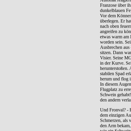
Franzose über ih
dunkelblauen Fel
Vor dem Können F
überlegen. Er ha
nach oben feuer
angreifen zu kö
etwas warm am Be
worden sein. Sei
Ausbrechen aus 
sitzen. Dann war
Visier. Seine MG
in der Kurve. Se
herunterstoßen. 
stabilen Spad er
herum und flog i
In diesem Augenb
Flugplatz zu err
Schwein gehabt!“
den andern verla
Und Fronval? - E
dem einzigen Aug
Schmerzen, als v
den Arm bekam, d
wie ein Schwein