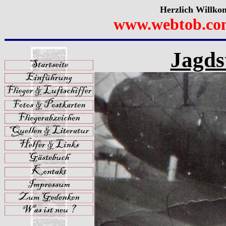
Herzlich Willko
www.webtob.co
Jagdst